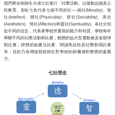
我們將全校師生分成七社進行「社際活動」以推動品德及公
民教育。彩虹七色代表七個不同的社──德社(Morality)、智
社(Intellect)、體社(Physicality)、群社(Sociability)、美社
(Aesthetics)、情社(Affection)和靈社(Spirituality)。各社分別
從不同的信念，代表著學校所重視的能力和特質。學校每年
舉辦不同的社際活動和比賽，動態的如大型運動會及各類球
類比賽；靜態的如書法比賽、閱讀馬拉松及社際歌唱比賽
等，目的乃為增強我校師生對學校的歸屬感和整體的凝聚
力。
七社理念