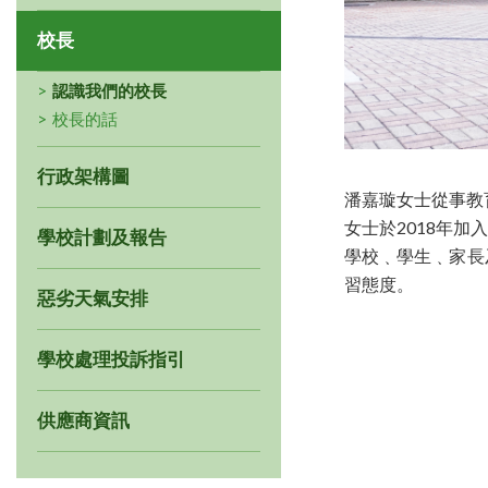
校長
認識我們的校長
校長的話
行政架構圖
潘嘉璇女士從事教
女士於2018年
學校計劃及報告
學校﹑學生﹑家長
習態度。
惡劣天氣安排
學校處理投訴指引
供應商資訊