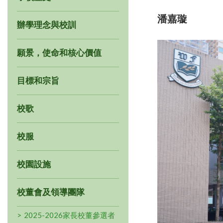
潘嘉璇
辦學理念與校訓
願景，使命和核心價值
目標和宗旨
校歌
校服
校園設施
校董會及領導團隊
2025-2026家長校董參選者