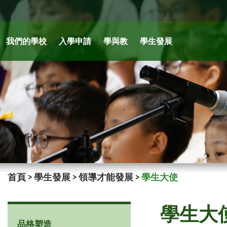
我們的學校
入學申請
學與教
學生發展
首頁
>
學生發展
>
領導才能發展
>
學生大使
學生大
品格塑造