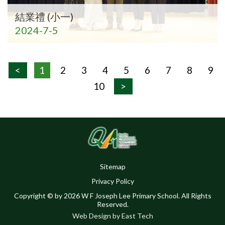
結業禮 (小一)
2024-7-5
<
1
2
3
4
5
6
7
8
9
10
>
Sitemap
Privacy Policy
Copyright © by 2026 W F Joseph Lee Primary School. All Rights
Reserved.
Web Design
by
East Tech