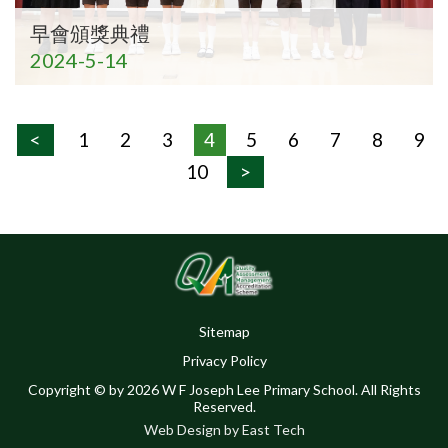
早會頒獎典禮
2024-5-14
<
1
2
3
4
5
6
7
8
9
10
>
Sitemap
Privacy Policy
Copyright © by 2026 W F Joseph Lee Primary School. All Rights
Reserved.
Web Design
by
East Tech