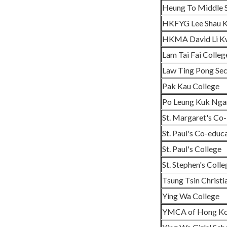
Heung To Middle S
HKFYG Lee Shau K
HKMA David Li Kw
Lam Tai Fai Colleg
Law Ting Pong Se
Pak Kau College
Po Leung Kuk Ngan
St. Margaret's Co
St. Paul's Co-educ
St. Paul's College
St. Stephen's Colle
Tsung Tsin Christ
Ying Wa College
YMCA of Hong Kon