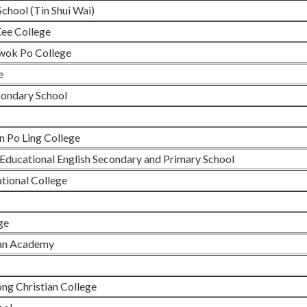
chool (Tin Shui Wai)
ee College
ok Po College
e
condary School
 Po Ling College
-Educational English Secondary and Primary School
ational College
ge
ian Academy
g Christian College