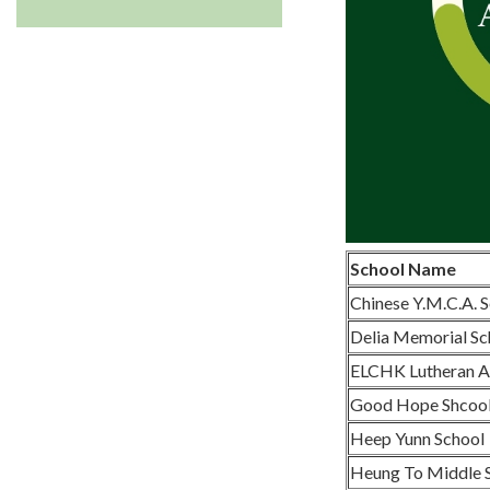
School Name
Chinese Y.M.C.A. 
Delia Memorial Sc
ELCHK Lutheran 
Good Hope Shcoo
Heep Yunn School
Heung To Middle 