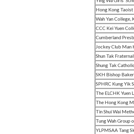
Ying Wa Girls' Sch
Hong Kong Taoist 
Wah Yan College,
CCC Kei Yuen Col
Cumberland Presby
Jockey Club Man 
Shun Tak Fraternal
Shung Tak Catholic
SKH Bishop Baker
SPHRC Kung Yik S
The ELCHK Yuen L
The Hong Kong Man
Tin Shui Wai Meth
Tung Wah Group of
YLPMSAA Tang Siu