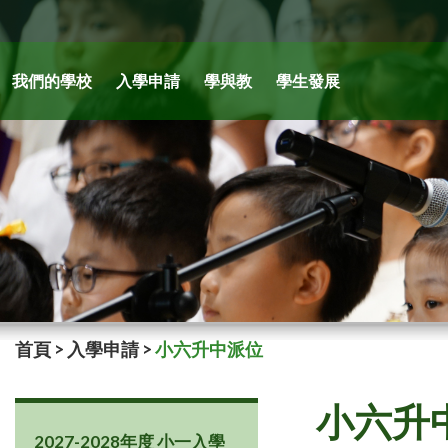
我們的學校
入學申請
學與教
學生發展
首頁
>
入學申請
>
小六升中派位
小六升
2027-2028年度 小一入學