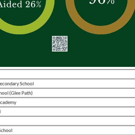
Secondary School
hool (Glee Path)
Academy
l
School