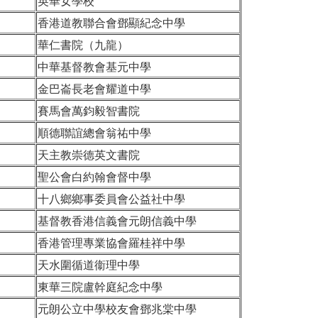
英華女學校
香港道教聯合會鄧顯紀念中學
華仁書院（九龍）
中華基督教會基元中學
金巴崙長老會耀道中學
賽馬會萬鈞毅智書院
順德聯誼總會翁祐中學
天主教崇德英文書院
聖公會白約翰會督中學
十八鄉鄉事委員會公益社中學
基督教香港信義會元朗信義中學
香港管理專業協會羅桂祥中學
天水圍循道衞理中學
東華三院盧幹庭紀念中學
元朗公立中學校友會鄧兆棠中學