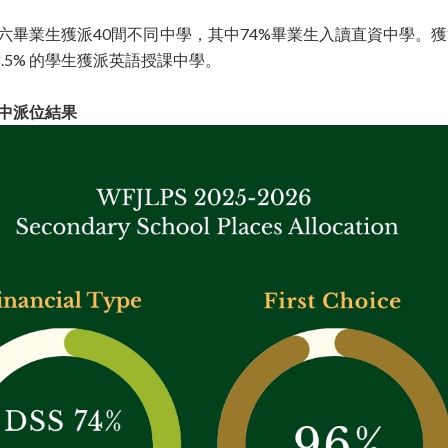
6 小六畢業生獲派40間不同中學，其中74%畢業生入讀直資中學。獲派
8.5% 的學生獲派英語授課中學。
六升中派位結果