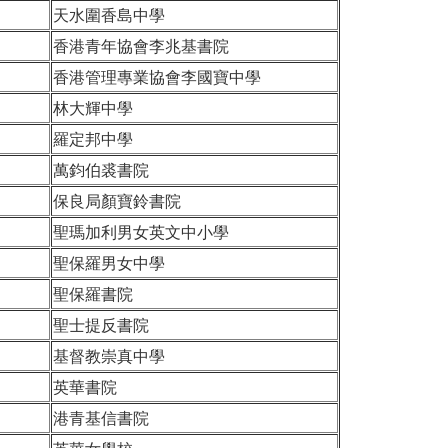
天水圍香島中學
香港青年協會李兆基書院
香港管理專業協會李國寶中學
林大輝中學
羅定邦中學
萬鈞伯裘書院
保良局顏寶鈴書院
聖瑪加利男女英文中小學
聖保羅男女中學
聖保羅書院
聖士提反書院
基督教崇真中學
英華書院
港青基信書院