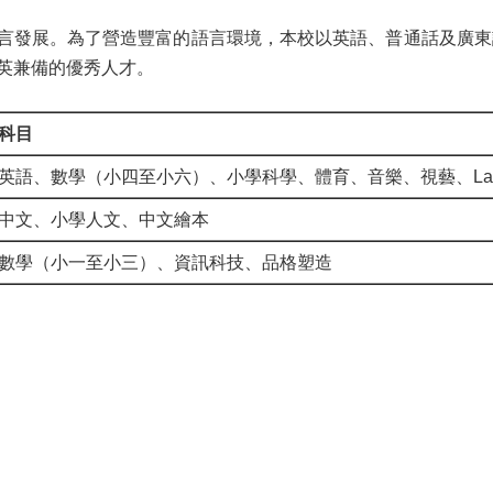
言發展。為了營造豐富的語言環境，本校以英語、普通話及廣東
英兼備的優秀人才。
科目
（
）
英語、數學
小四至小六
、小學科學、體育、音樂、視藝、Langua
中文、小學人文、中文繪本
（
）
數學
小一至小三
、資訊科技、品格塑造