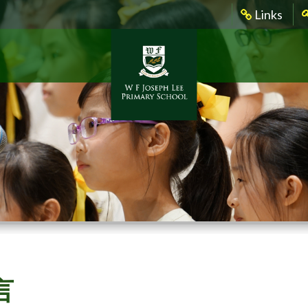
Links
言