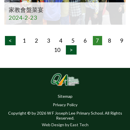
家教會盤菜宴
2024-2-23
<
1
2
3
4
5
6
7
8
9
10
>
Sitemap
Privacy Policy
Copyright © by 2026 W F Joseph Lee Primary School. All Rights
Reserved.
Web Design
by
East Tech