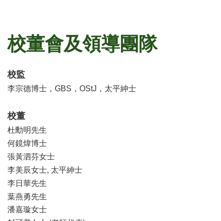
校董會及領導團隊
校監
李宗德博士，GBS，OStJ，太平紳士
校董
杜勳明先生
何鏡煒博士
張黃泗芬女士
李美辰女士, 太平紳士
李日華先生
葉燕勇先生
潘嘉璇女士