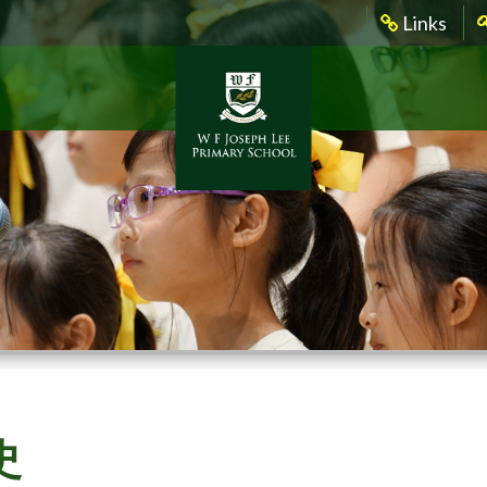
Links
史