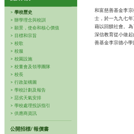
和富慈善基金李宗
學校歷史
士，於一九九七年
辦學理念與校訓
藉以回饋社會。為
願景，使命和核心價值
深信教育從小做起
目標和宗旨
善基金李宗德小學
校歌
校服
校園設施
校董會及領導團隊
校長
行政架構圖
學校計劃及報告
惡劣天氣安排
學校處理投訴指引
供應商資訊
公開招標/ 報價書