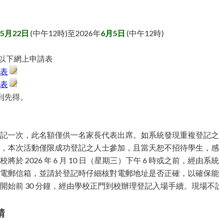
5月22日
(中午12時)至2026年
6月5日
(中午12時)
以下網上申請表
表
表
先到先得。
記一次，此名額僅供一名家長代表出席。如系統發現重複登記之
限，本次活動僅限成功登記之人士參加，且當天恕不招待學生，
將於 2026 年 6 月 10 日（星期三）下午 6 時或之前，經由系
的電郵信箱，並請於登記時仔細核對電郵地址是否正確，以確保
開始前 30 分鐘，經由學校正門到校辦理登記入場手續。現場
請