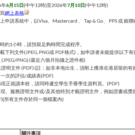
6年
6月15日
(中午12時)至2026年
7月10日
(中午12時)
寫
網上表格
請系統中，以Visa、Mastercard 、 Tap & Go、 PPS 或
時約1小時，請預留足夠時間完成程序。
下列文件(JPEG, PNG或 PDF格式)，如申請者未能提供以
 (JPEG/PNG) (最近六個月拍攝之證件相)
出生證明文件 (PDF) (註：如非本地出生，須附上獲准在港居留的
近一次的評估/成績表(PDF)
兄姊現正就讀本校，請同時遞交學生手冊學生資料頁。(PDF)
動表現、服務證明文件或/及其他特別才藝證明文件，例如證書或獎
F)(所有文件存於同一個檔案內)
關注事項