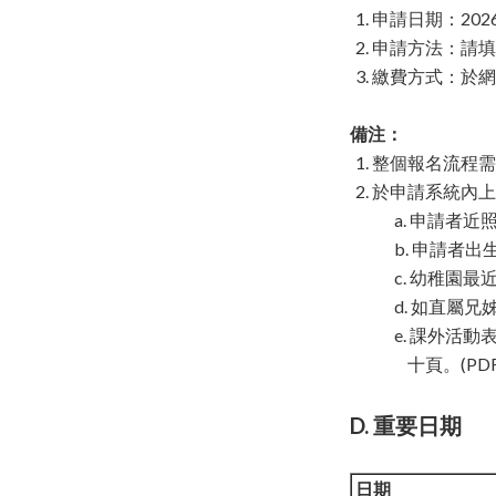
申請日期：202
申請方法：請填
繳費方式：於網上申
備注：
整個報名流程需
於申請系統內上載
a. 申請者近照
b. 申請者
c. 幼稚園最
d. 如直屬
e. 課外活
十頁。(PD
D. 重要日期
日期