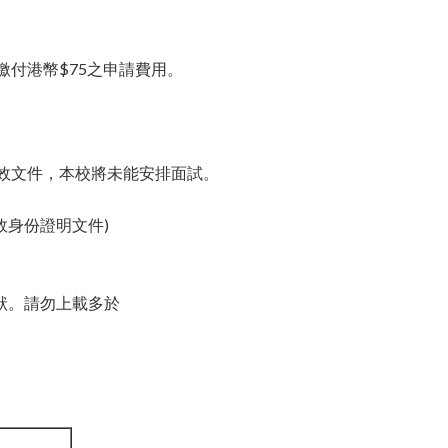
 銀聯繳付港幣$75之申請費用。
下有效文件，本校將未能安排面試。
有效身份證明文件)
狀。請勿上載多於