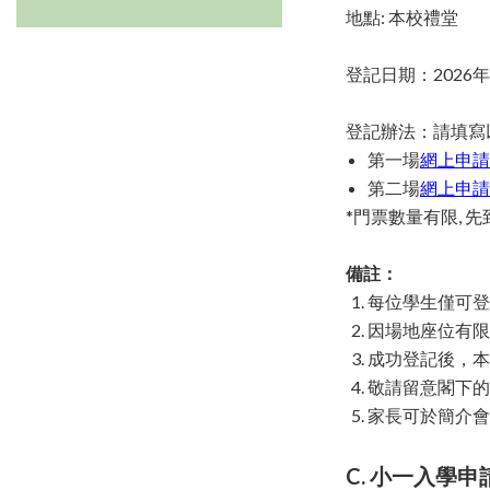
地點: 本校禮堂
登記日期：2026年
登記辦法：請填寫
第一場
網上申請
第二場
網上申請
*門票數量有限, 
備註：
每位學生僅可登
因場地座位有
成功登記後，本校
敬請留意閣下
家長可於簡介會
C. 小一入學申