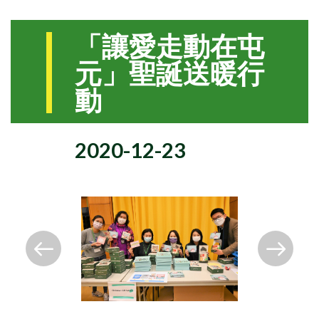
「讓愛走動在屯
元」聖誕送暖行
動
2020-12-23