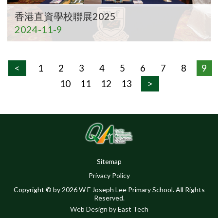
香港直資學校聯展2025
2024-11-9
<
1
2
3
4
5
6
7
8
9
10
11
12
13
>
Sitemap
Privacy Policy
Copyright © by 2026 W F Joseph Lee Primary School. All Rights
Reserved.
Web Design
by
East Tech