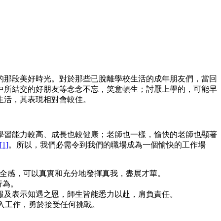
的那段美好時光。對於那些已脫離學校生活的成年朋友們，當回
中所結交的好朋友等念念不忘，笑意頓生；討厭上學的，可能早
生活，其表現相對會較佳。
學習能力較高、成長也較健康；老師也一樣，愉快的老師也顯著
[1]
。所以，我們必需令到我們的職場成為一個愉快的工作場
到安全感，可以真實和充分地發揮真我，盡展才華。
行為。
為回報及表示知遇之恩，師生皆能悉力以赴，肩負責任。
極投入工作，勇於接受任何挑戰。