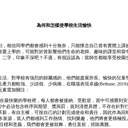
為何和怎樣使學校生活愉快
刻，相信同學們都會感到十分無奈，只能懷念自己曾有實體上課
喜愛上學的，可能對於曾影響他們生命的老師、趣味的課堂和當
」二字，印象不深吧？不過，有假設認為：當師生都能享受校園
生活、對學校有強烈的歸屬感的，他們能盡展所長。愉快的兒童
較強、少請假、少病痛，在職場表現卓越(Bethune, 2019)
元素需加關注：
要性。因為在最快樂的學校裡，每人都會被接納、受歡迎，當中可感覺
公平。那當中必須包含秩序與期望、獎與罰，規則清楚具體，不存在針對
可作突破革新，有自主權，可按自己的計劃完成使命和責任，因此作
樂生活的活水泉源，當人們都感到工作熱情、找到樂趣，他們將會更積
的價值、目標和意義，我們都會更被鼓舞，勇往直前，排除萬難。