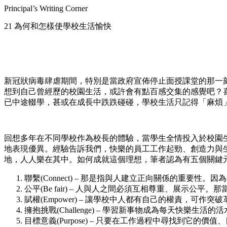
Principal’s Writing Corner
21 為何和怎樣使學校生活愉快
新冠狀病毒肆虐期間，特別是當政府宣佈停止面授課堂的那一
想到自己曾經歷的校園生活，或許會有點百感交集的感覺吧？
已中途輟學，甚或在成長中跌跌碰碰，學校生活只記得「麻煩
回想多年在不同學校作為校長的體驗，當學生全情投入於校園
地表現優異。經驗告訴我們，快樂的員工工作起勁、創造力與生產力都
地，人人樂在其中。如何成就這個理想，筆者認為有五個關鍵
聯繫(Connect) – 那是指與人建立正向關係的重
公平(Be fair) – 人與人之間必須互相尊重、展示
賦權(Empower) – 讓學校中人都有自己的權責，
擁抱挑戰(Challenge) – 學習新事物成為每天快
目標意義(Purpose) – 只要在工作過程中尋找到它