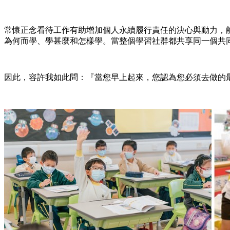
常懷正念看待工作有助增加個人永續履行責任的決心與動力，能
為何而學、學甚麼和怎樣學。當整個學習社群都共享同一個共
因此，容許我如此問：『當您早上起來，您認為您必須去做的