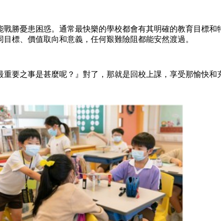
戰勝憂患困惑。通常最快樂的學校都會有其明確的教育目標和特
同目標、價值取向和意義，任何艱難險阻都能安然渡過。
最重要之事是甚麼呢？』對了，那就是回校上課，享受那愉快和