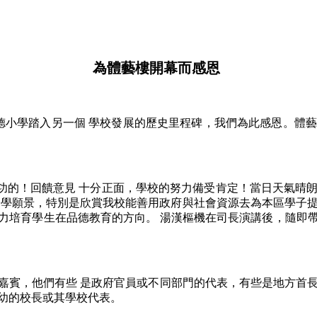
為體藝樓開幕而感恩
基金李宗德小學踏入另一個 學校發展的歷史里程碑，我們為此感恩
功的！回饋意見 十分正面，學校的努力備受肯定！當日天氣晴朗
揚本校的辦學願景，特別是欣賞我校能善用政府與社會資源去為本區
力培育學生在品德教育的方向。 湯漢樞機在司長演講後，隨即
體的嘉賓，他們有些 是政府官員或不同部門的代表，有些是地方首
幼的校長或其學校代表。