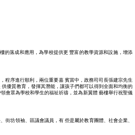
。體藝樓的落成和應用，為學校提供更 豐富的教學資源和設施，增添
，程序進行順利，兩位重要嘉 賓當中，政務司司長張建宗先生
學子提 供優質教育，發揮其潛能，讓孩子們都可以得到全面和均衡的
帶領會眾為學校和學生的福祉祈禱，並為新翼體 藝樓舉行祝聖儀
長、街坊領袖、區議會議員，有 些是屬於教育團體、社會企業、