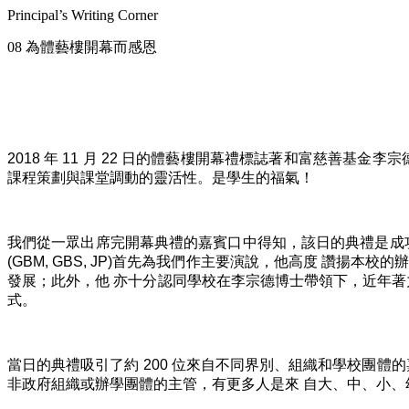
Principal’s Writing Corner
08 為體藝樓開幕而感恩
2018 年 11 月 22 日的體藝樓開幕禮標誌著和富慈善
課程策劃與課堂調動的靈活性。是學生的福氣！
我們從一眾出席完開幕典禮的嘉賓口中得知，該日的典禮是成
(GBM, GBS, JP)首先為我們作主要演說，他高度 讚
發展；此外，他 亦十分認同學校在李宗德博士帶領下，近年著
式。
當日的典禮吸引了約 200 位來自不同界別、組織和學校團
非政府組織或辦學團體的主管，有更多人是來 自大、中、小、